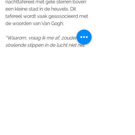
nachttafereel met gele sterren boven 
een kleine stad in de heuvels. Dit 
tafereel wordt vaak geassocieerd met 
de woorden van Van Gogh:
“Waarom, vraag ik me af, zouden de 
stralende stippen in de lucht niet net 
zo makkelijk te bereiken zijn als de 
zwarte stippen op de kaart van 
Frankrijk? Net zoals we de trein naar 
Tarascon of Rouen nemen, gebruiken 
we de dood om naar de sterren te 
reizen”.
Alles weergeven
Recente blogposts