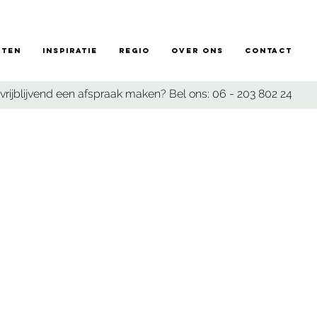
sten
Inspiratie
Regio
Over ons
Contact
vrijblijvend een afspraak maken? Bel ons:
06 - 203 802 24