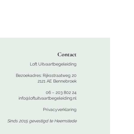
Contact
Loft Uitvaartbegeleiding
Bezoekadres: Rijksstraatweg 20
2121 AE Bennebroek
06 – 203 802 24
info@loftuitvaartbegeleiding.nl
Privacyverklaring
Sinds 2015 g
evestigd te Heemstede