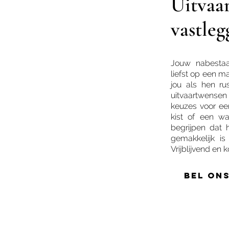
Uitvaa
vastleg
Jouw nabestaa
liefst op een ma
jou als hen r
uitvaartwense
keuzes voor ee
kist of een wa
begrijpen dat h
gemakkelijk is
Vrijblijvend en 
Bel on