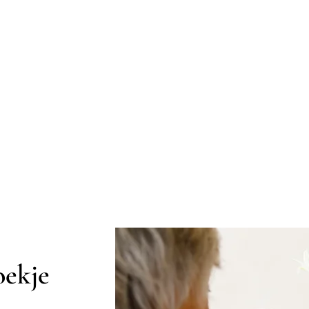
"In alle rust
de juiste
keuzes maken"
oekje