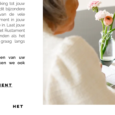
king tot jouw
dit bijzondere
van de vele
ment in jouw
 in. Laat jouw
het Rustament
inden als het
 graag langs
ggen van uw
aken we ook
ent
 het