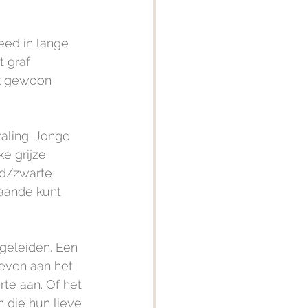
eed in lange 
 graf 
ok gewoon 
aling. Jonge 
e grijze 
md/zwarte 
taande kunt 
egeleiden. Een 
even aan het 
te aan. Of het 
 die hun lieve 