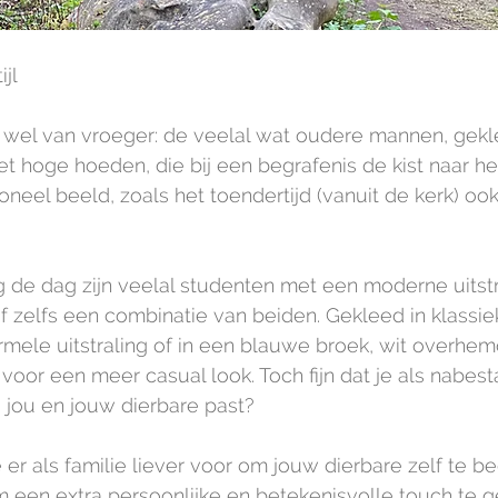
jl
 wel van vroeger: de veelal wat oudere mannen, gekl
t hoge hoeden, die bij een begrafenis de kist naar het
ioneel beeld, zoals het toendertijd (vanuit de kerk) o
de dag zijn veelal studenten met een moderne uitstr
zelfs een combinatie van beiden. Gekleed in klassiek
mele uitstraling of in een blauwe broek, wit overhe
 voor een meer casual look. Toch fijn dat je als nabes
ij jou en jouw dierbare past?  
 er als familie liever voor om jouw dierbare zelf te b
 een extra persoonlijke en betekenisvolle touch te g