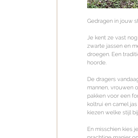
Gedragen in jouw sti
Je kent ze vast nog
zwarte jassen en me
droegen. Een tradit
hoorde.
De dragers vandaag 
mannen, vrouwen of 
pakken voor een for
koltrui en camel jas
kiezen welke stijl b
En misschien kies je
prachtige manier om