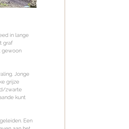
eed in lange 
 graf 
ok gewoon 
aling. Jonge 
e grijze 
md/zwarte 
taande kunt 
egeleiden. Een 
even aan het 