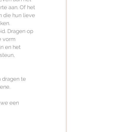
te aan. Of het 
 die hun lieve 
aken.
id. Dragen op 
e vorm 
n en het 
steun, 
 dragen te 
ene. 
 we een 