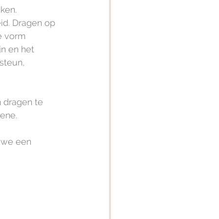
aken.
id. Dragen op 
e vorm 
n en het 
steun, 
 dragen te 
ene. 
 we een 