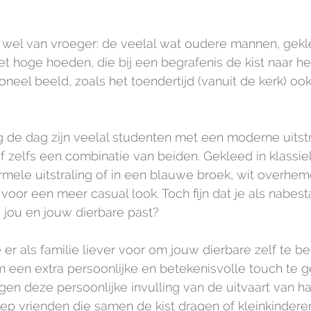
 wel van vroeger: de veelal wat oudere mannen, gekl
t hoge hoeden, die bij een begrafenis de kist naar het
ioneel beeld, zoals het toendertijd (vanuit de kerk) o
de dag zijn veelal studenten met een moderne uitstr
zelfs een combinatie van beiden. Gekleed in klassiek
mele uitstraling of in een blauwe broek, wit overhe
 voor een meer casual look. Toch fijn dat je als nabes
ij jou en jouw dierbare past?  
 er als familie liever voor om jouw dierbare zelf te b
 een extra persoonlijke en betekenisvolle touch te g
gen deze persoonlijke invulling van de uitvaart van har
p vrienden die samen de kist dragen of kleinkinderen