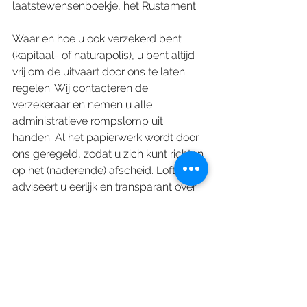
laatstewensenboekje, het Rustament. 
Waar en hoe u ook verzekerd bent 
(kapitaal- of naturapolis), u bent altijd 
vrij om de uitvaart door ons te laten 
regelen. Wij contacteren de 
verzekeraar en nemen u alle 
administratieve rompslomp uit 
handen. Al het papierwerk wordt door 
ons geregeld, zodat u zich kunt richten 
op het (naderende) afscheid. Loft 
adviseert u eerlijk en transparant over 
de beste optie voor uw situatie. Zo 
weet u precies waar u aan toe bent en 
komt u niet voor onverwachte 
verrassingen te staan.
Neem gerust contact met ons op, 
geheel vrijblijvend, tel 06-20380224