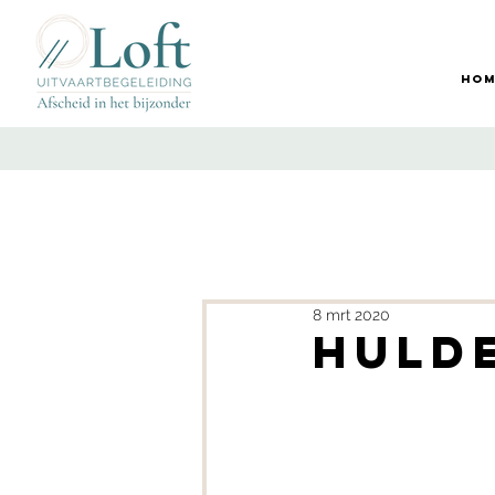
Hom
8 mrt 2020
Hulde