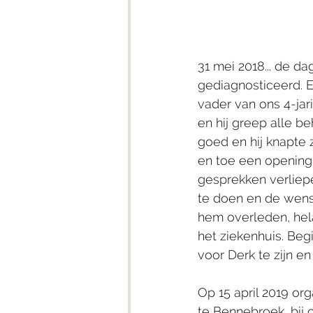
31 mei 2018... de d
gediagnosticeerd. E
vader van ons 4-ja
en hij greep alle b
goed en hij knapte 
en toe een opening 
gesprekken verliep
te doen en de wense
hem overleden, helaa
het ziekenhuis. Beg
voor Derk te zijn en
Op 15 april 2019 or
te Bennebroek, bij 