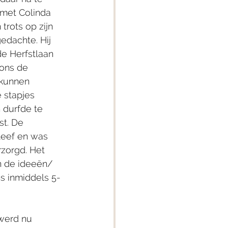
met Colinda 
rots op zijn 
edachte. Hij 
e Herfstlaan 
ons de 
 kunnen 
 stapjes 
 durfde te 
st. De 
eef en was 
rzorgd. Het 
n de ideeën/ 
s inmiddels 5-
werd nu 