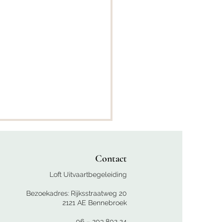
Contact
Loft Uitvaartbegeleiding
aderdag
Bezoekadres: Rijksstraatweg 20
2121 AE Bennebroek
06 – 203 802 24