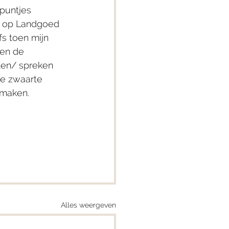
puntjes 
l op Landgoed 
s toen mijn 
en de 
len/ spreken 
de zwaarte 
 maken.
Alles weergeven