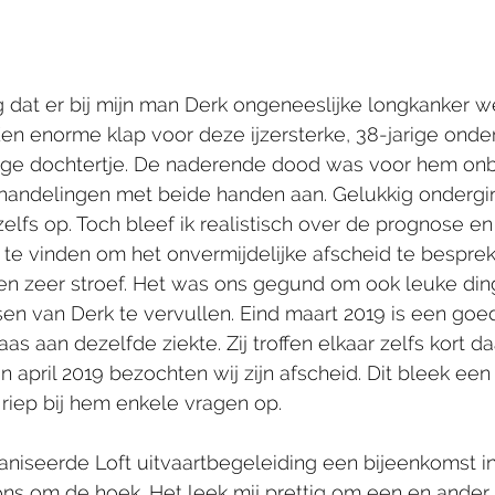
ag dat er bij mijn man Derk ongeneeslijke longkanker w
en enorme klap voor deze ijzersterke, 38-jarige ond
rige dochtertje. De naderende dood was voor hem on
ehandelingen met beide handen aan. Gelukkig ondergin
zelfs op. Toch bleef ik realistisch over de prognose e
te vinden om het onvermijdelijke afscheid te bespre
en zeer stroef. Het was ons gegund om ook leuke din
n van Derk te vervullen. Eind maart 2019 is een goe
s aan dezelfde ziekte. Zij troffen elkaar zelfs kort da
in april 2019 bezochten wij zijn afscheid. Dit bleek ee
 riep bij hem enkele vragen op. 
ganiseerde Loft uitvaartbegeleiding een bijeenkomst in
ons om de hoek. Het leek mij prettig om een en ander 