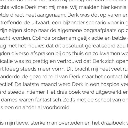
hts wilde Derk met mij mee. Wij maakten hier kennis 
lde direct heel aangenaam. Derk was dol op varen en t
treffende de uitvaart, een bijzonder scenario voor in g
zijn eigen sloep naar de algemene begraafplaats op d
cht worden. Colinda ondernam gelijk actie en belde 
ug met het nieuws dat dit absoluut gerealiseerd zou
den diverse afspraken bij ons thuis en zo kwamen we
atie was zo prettig en vertrouwd dat Derk zich open
rt kreeg steeds meer vorm. Dit bracht mij heel veel ru
anderde de gezondheid van Derk maar het contact bl
 effectief. De laatste maand werd Derk in een hospice ve
erd steeds intiemer. Het draaiboek werd uitgewerkt e
 dames waren fantastisch. Zelfs met de school van on
as een en ander al voorbereid. 
is mijn lieve, sterke man overleden en het draaiboek 