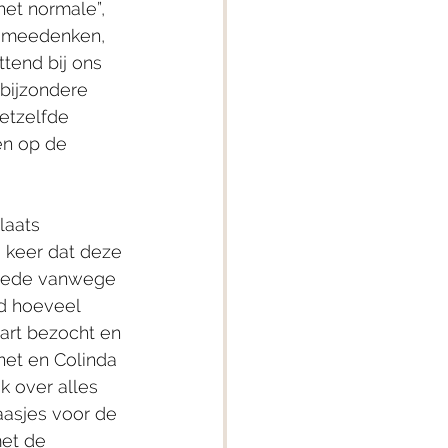
het normale”, 
t meedenken, 
ttend bij ons 
 bijzondere 
etzelfde 
en op de 
laats 
 keer dat deze 
 mede vanwege 
d hoeveel 
art bezocht en 
et en Colinda 
 over alles 
asjes voor de 
et de 