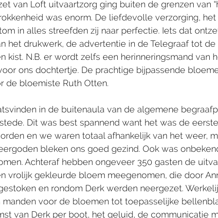
zet van Loft uitvaartzorg ging buiten de grenzen van “
trokkenheid was enorm. De liefdevolle verzorging, he
tom in alles streefden zij naar perfectie. Iets dat ontze
an het drukwerk, de advertentie in de Telegraaf tot de
n kist. N.B. er wordt zelfs een herinneringsmand van h
voor ons dochtertje. De prachtige bijpassende bloem
 de bloemiste Ruth Otten.
atsvinden in de buitenaula van de algemene begraafp
stede. Dit was best spannend want het was de eerste
worden en we waren totaal afhankelijk van het weer,
weergoden bleken ons goed gezind. Ook was onbeken
omen. Achteraf hebben ongeveer 350 gasten de uitva
n vrolijk gekleurde bloem meegenomen, die door Ann
estoken en rondom Derk werden neergezet. Werkelijk
 manden voor de bloemen tot toepasselijke bellenbla
mst van Derk per boot, het geluid, de communicatie m