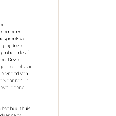
erd 
ernemer en 
bespreekbaar 
g hij deze 
n probeerde af 
ken. Deze 
gen met elkaar 
de vriend van 
arvoor nog in 
n eye-opener 
 het buurthuis 
daar na te 