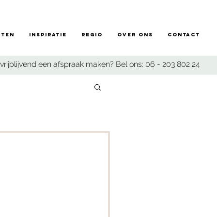
sten
Inspiratie
Regio
Over ons
Contact
vrijblijvend een afspraak maken? Bel ons:
06 - 203 802 24