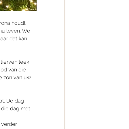
rona houdt 
nu leven. We 
aar dat kan 
tierven leek 
ood van die 
e zon van uw 
at. De dag 
 die dag met 
 verder 