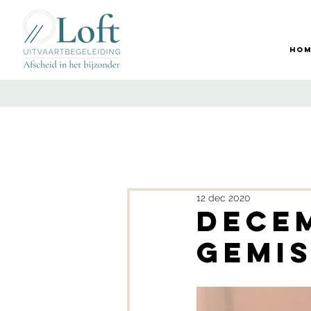
Hom
12 dec 2020
Dece
gemi